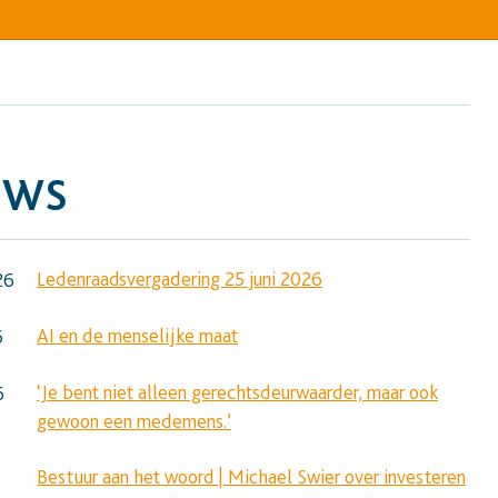
UWS
Ledenraadsvergadering 25 juni 2026
26
AI en de menselijke maat
6
‘Je bent niet alleen gerechtsdeurwaarder, maar ook
6
gewoon een medemens.’
Bestuur aan het woord | Michael Swier over investeren
6