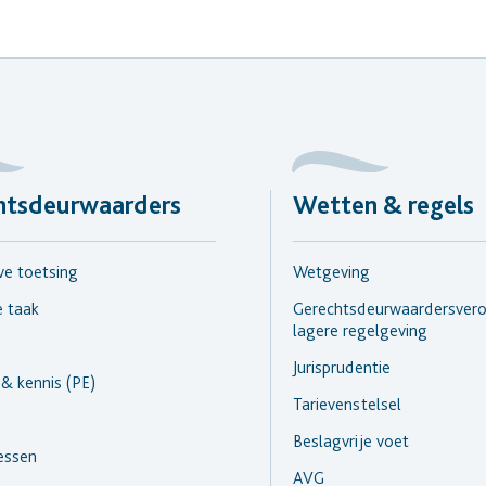
htsdeurwaarders
Wetten & regels
e toetsing
Wetgeving
e taak
Gerechtsdeurwaardersvero
lagere regelgeving
Jurisprudentie
 & kennis (PE)
Tarievenstelsel
Beslagvrije voet
essen
AVG