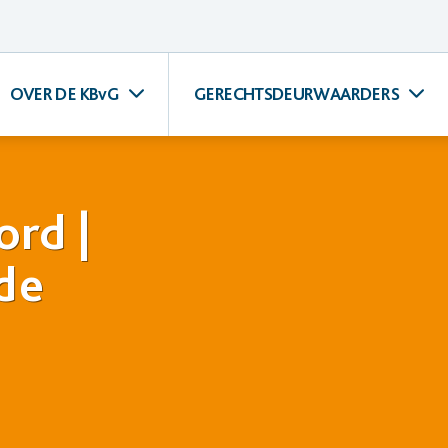
OVER DE KBvG
GERECHTSDEURWAARDERS
ord |
de