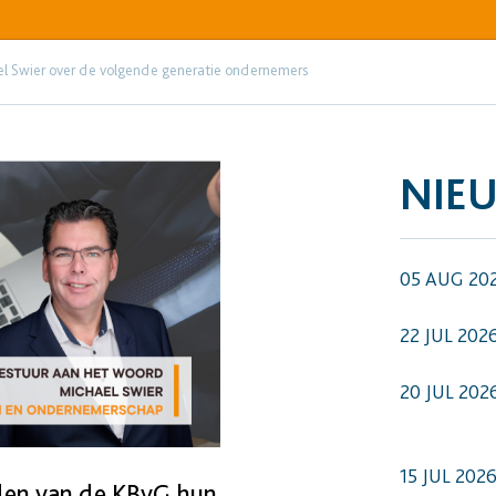
el Swier over de volgende generatie ondernemers
NIE
05 AUG 20
22 JUL 202
20 JUL 202
15 JUL 202
den van de KBvG hun