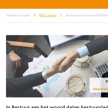
Nieuws en opinie
KBvG nieuws
Bestuur aan het woord | Micha
In Bestuur aan het woord delen bestuursle